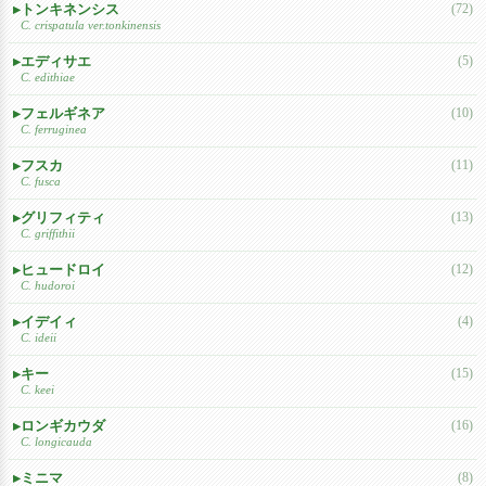
トンキネンシス
(72)
C. crispatula ver.tonkinensis
エディサエ
(5)
C. edithiae
フェルギネア
(10)
C. ferruginea
フスカ
(11)
C. fusca
グリフィティ
(13)
C. griffithii
ヒュードロイ
(12)
C. hudoroi
イデイィ
(4)
C. ideii
キー
(15)
C. keei
ロンギカウダ
(16)
C. longicauda
ミニマ
(8)