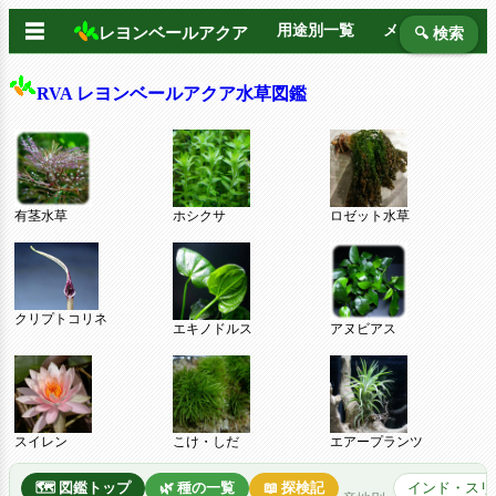
☰
用途別一覧
メーカー別
レヨンベールアクア
🔍 検索
RVA レヨンベールアクア水草図鑑
有茎水草
ホシクサ
ロゼット水草
クリプトコリネ
エキノドルス
アヌビアス
スイレン
こけ・しだ
エアープランツ
🗺️ 図鑑トップ
🌿 種の一覧
📖 探検記
インド・スリ