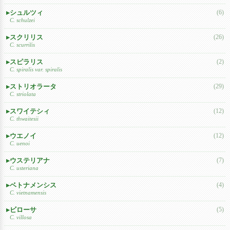
シュルツィ
(6)
C. schulzei
スクリリス
(26)
C. scurrilis
スピラリス
(2)
C. spiralis var. spiralis
ストリオラータ
(29)
C. striolata
スワイテシィ
(12)
C. thwaitesii
ウエノイ
(12)
C. uenoi
ウステリアナ
(7)
C. usteriana
ベトナメンシス
(4)
C. vietnamensis
ビローサ
(5)
C. villosa