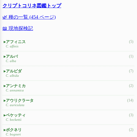
クリプトコリネ図鑑トップ
🌿 種の一覧 (454 ページ)
📖 現地探検記
アフィニス
(5)
C. affinis
アルバ
(1)
C. alba
アルビダ
(7)
C. albida
アンナミカ
(2)
C. annamica
アウリクラータ
(14)
C. auriculata
ベケッティ
(3)
C. beckettii
ボクネリ
(2)
C. bogneri