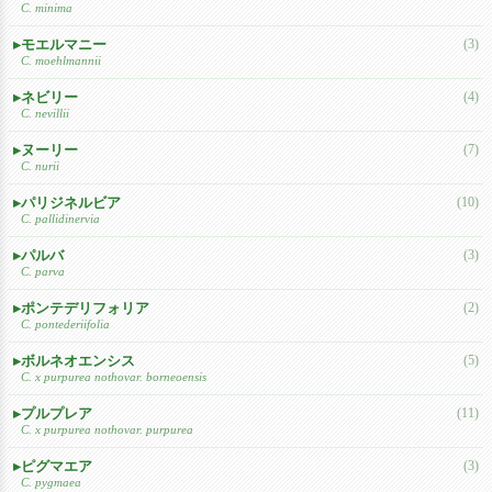
C. minima
モエルマニー
(3)
C. moehlmannii
ネビリー
(4)
C. nevillii
ヌーリー
(7)
C. nurii
パリジネルビア
(10)
C. pallidinervia
パルバ
(3)
C. parva
ポンテデリフォリア
(2)
C. pontederiifolia
ボルネオエンシス
(5)
C. x purpurea nothovar. borneoensis
プルプレア
(11)
C. x purpurea nothovar. purpurea
ピグマエア
(3)
C. pygmaea