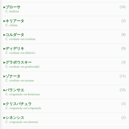
ブローサ
(16)
C. bullosa
キリアータ
(2)
C. ciliata
コルダータ
(8)
C. cordata ver.cordata
ディデリキ
(9)
C. cordata ver.diderici
グラボウスキー
(3)
C. cordata ver.grabowskii
ゾナータ
(11)
C. cordata ver.zonata
バランサエ
(52)
C. crispatula ver.balansae
クリスパチュラ
(3)
C. crispatula ver.crispatula
シネンシス
(2)
C. crispatula ver.sinensis