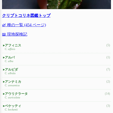
クリプトコリネ図鑑トップ
🌿 種の一覧 (454 ページ)
📖 現地探検記
アフィニス
(5)
C. affinis
アルバ
(1)
C. alba
アルビダ
(7)
C. albida
アンナミカ
(2)
C. annamica
アウリクラータ
(14)
C. auriculata
ベケッティ
(3)
C. beckettii