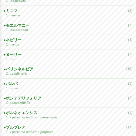
C. longicauda
ミニマ
(8)
C. minima
モエルマニー
(3)
C. moehlmannii
ネビリー
(4)
C. nevillii
ヌーリー
(7)
C. nurii
パリジネルビア
(10)
C. pallidinervia
パルバ
(3)
C. parva
ポンテデリフォリア
(2)
C. pontederiifolia
ボルネオエンシス
(5)
C. x purpurea nothovar. borneoensis
プルプレア
(11)
C. x purpurea nothovar. purpurea