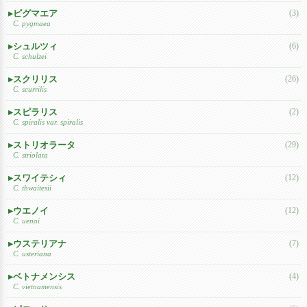
ピグマエア
(3)
C. pygmaea
シュルツィ
(6)
C. schulzei
スクリリス
(26)
C. scurrilis
スピラリス
(2)
C. spiralis var. spiralis
ストリオラータ
(29)
C. striolata
スワイテシィ
(12)
C. thwaitesii
ウエノイ
(12)
C. uenoi
ウステリアナ
(7)
C. usteriana
ベトナメンシス
(4)
C. vietnamensis