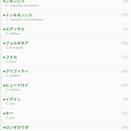
シネンシス
(2)
C. crispatula ver.sinensis
トンキネンシス
(72)
C. crispatula ver.tonkinensis
エディサエ
(5)
C. edithiae
フェルギネア
(10)
C. ferruginea
フスカ
(11)
C. fusca
グリフィティ
(13)
C. griffithii
ヒュードロイ
(12)
C. hudoroi
イデイィ
(4)
C. ideii
キー
(15)
C. keei
ロンギカウダ
(16)