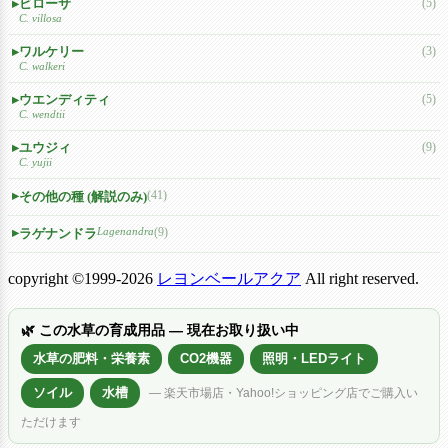
ビローサ
(5)
C. villosa
ワルケリー
(3)
C. walkeri
ウエンディティ
(5)
C. wendtii
ユウジィ
(9)
C. yujii
(41)
その他の種 (解説のみ)
Lagenandra
(9)
ラゲナンドラ
copyright ©1999-2026
レヨンベールアクア
All right reserved.
🌿 この水草の育成用品 — 現在お取り扱い中
水草の肥料・栄養素
CO2機器
照明・LEDライト
ソイル
水槽
— 楽天市場店・Yahoo!ショッピング店でご購入い
ただけます