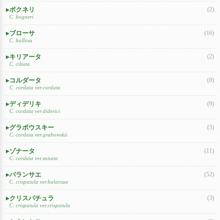
ボクネリ
(2)
C. bogneri
ブローサ
(16)
C. bullosa
キリアータ
(2)
C. ciliata
コルダータ
(8)
C. cordata ver.cordata
ディデリキ
(9)
C. cordata ver.diderici
グラボウスキー
(3)
C. cordata ver.grabowskii
ゾナータ
(11)
C. cordata ver.zonata
バランサエ
(52)
C. crispatula ver.balansae
クリスパチュラ
(3)
C. crispatula ver.crispatula