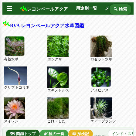
☰
用途別一覧
メーカー別
レヨンベールアクア
🔍 検索
RVA レヨンベールアクア水草図鑑
有茎水草
ホシクサ
ロゼット水草
クリプトコリネ
エキノドルス
アヌビアス
スイレン
こけ・しだ
エアープランツ
🗺️ 図鑑トップ
🌿 種の一覧
📖 探検記
インド・スリ