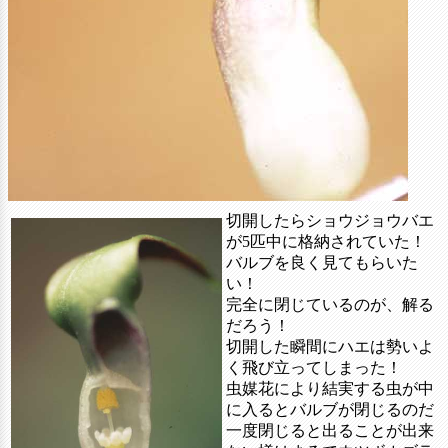
切開したらショウジョウバエ
が5匹中に格納されていた！
バルブを良く見てもらいた
い！
完全に閉じているのが、解る
だろう！
切開した瞬間にハエは勢いよ
く飛び立ってしまった！
虫媒花により結実する虫が中
に入るとバルブが閉じるのだ
一度閉じると出ることが出来