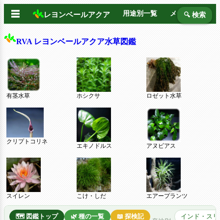
☰
用途別一覧
メーカー別
レヨンベールアクア
🔍 検索
RVA レヨンベールアクア水草図鑑
有茎水草
ホシクサ
ロゼット水草
クリプトコリネ
エキノドルス
アヌビアス
スイレン
こけ・しだ
エアープランツ
🗺️ 図鑑トップ
🌿 種の一覧
📖 探検記
インド・スリ