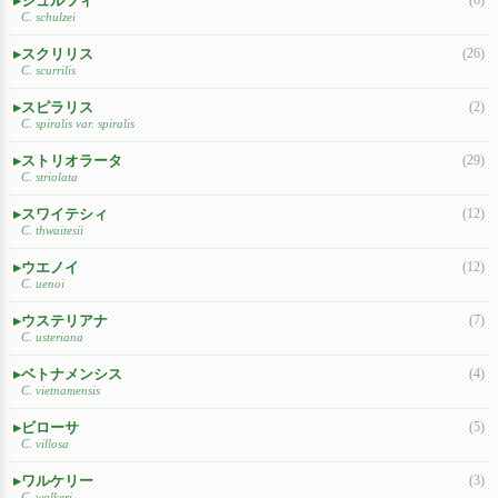
シュルツィ
C. schulzei
スクリリス
(26)
C. scurrilis
スピラリス
(2)
C. spiralis var. spiralis
ストリオラータ
(29)
C. striolata
スワイテシィ
(12)
C. thwaitesii
ウエノイ
(12)
C. uenoi
ウステリアナ
(7)
C. usteriana
ベトナメンシス
(4)
C. vietnamensis
ビローサ
(5)
C. villosa
ワルケリー
(3)
C. walkeri