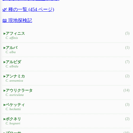
🌿 種の一覧 (454 ページ)
📖 現地探検記
アフィニス
(5)
C. affinis
アルバ
(1)
C. alba
アルビダ
(7)
C. albida
アンナミカ
(2)
C. annamica
アウリクラータ
(14)
C. auriculata
ベケッティ
(3)
C. beckettii
ボクネリ
(2)
C. bogneri
(16)