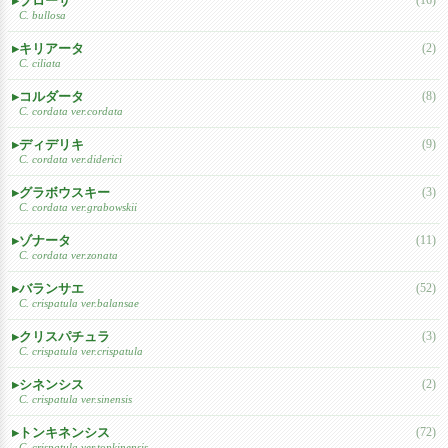
ブローサ
C. bullosa
キリアータ
(2)
C. ciliata
コルダータ
(8)
C. cordata ver.cordata
ディデリキ
(9)
C. cordata ver.diderici
グラボウスキー
(3)
C. cordata ver.grabowskii
ゾナータ
(11)
C. cordata ver.zonata
バランサエ
(52)
C. crispatula ver.balansae
クリスパチュラ
(3)
C. crispatula ver.crispatula
シネンシス
(2)
C. crispatula ver.sinensis
トンキネンシス
(72)
C. crispatula ver.tonkinensis