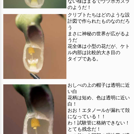
ない様はまるでウツボカズラ
のようだ！
クリプトたちはどのような設
計図で作られたものなのだろ
う
まさに神秘の世界が広がるよ
うだ
花全体は小型の花だが、ケト
ル内部は比較的大き目の
タイプである。
おしべの上の帽子は透明に近
い白
花柄は短め、色は透明に近い
白！
おお！エタノールが漏れて殻
になっている！！
わ！試験管に格納できない！
とても残念だ！