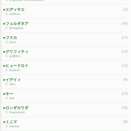
エディサエ
(5)
C. edithiae
フェルギネア
(10)
C. ferruginea
フスカ
(11)
C. fusca
グリフィティ
(13)
C. griffithii
ヒュードロイ
(12)
C. hudoroi
イデイィ
(4)
C. ideii
キー
(15)
C. keei
ロンギカウダ
(16)
C. longicauda
ミニマ
(8)
C. minima