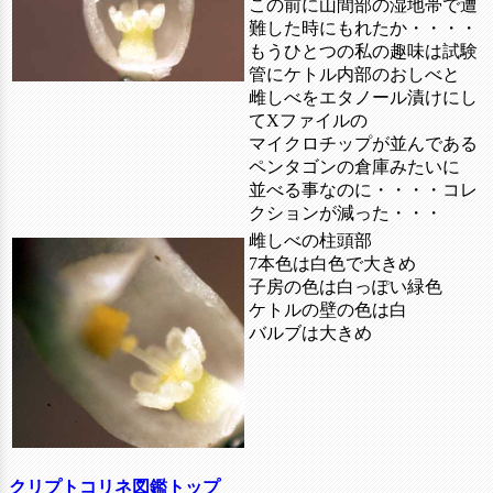
この前に山間部の湿地帯で遭
難した時にもれたか・・・・
もうひとつの私の趣味は試験
管にケトル内部のおしべと
雌しべをエタノール漬けにし
てXファイルの
マイクロチップが並んである
ペンタゴンの倉庫みたいに
並べる事なのに・・・・コレ
クションが減った・・・
雌しべの柱頭部
7本色は白色で大きめ
子房の色は白っぽい緑色
ケトルの壁の色は白
バルブは大きめ
クリプトコリネ図鑑トップ