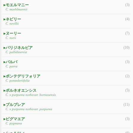
モエルマニー
(3)
C. moehlmannii
ネビリー
(4)
C. nevillii
ヌーリー
(7)
C. nurii
パリジネルビア
(10)
C. pallidinervia
パルバ
(3)
C. parva
ポンテデリフォリア
(2)
C. pontederiifolia
ボルネオエンシス
(5)
C. x purpurea nothovar. borneoensis
プルプレア
(11)
C. x purpurea nothovar. purpurea
ピグマエア
(3)
C. pygmaea
(6)