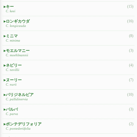
キー
(15)
C. keei
ロンギカウダ
(16)
C. longicauda
ミニマ
(8)
C. minima
モエルマニー
(3)
C. moehlmannii
ネビリー
(4)
C. nevillii
ヌーリー
(7)
C. nurii
パリジネルビア
(10)
C. pallidinervia
パルバ
(3)
C. parva
ポンテデリフォリア
(2)
C. pontederiifolia