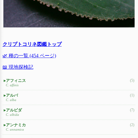
クリプトコリネ図鑑トップ
🌿 種の一覧 (454 ページ)
📖 現地探検記
アフィニス
(5)
C. affinis
アルバ
(1)
C. alba
アルビダ
(7)
C. albida
アンナミカ
(2)
C. annamica