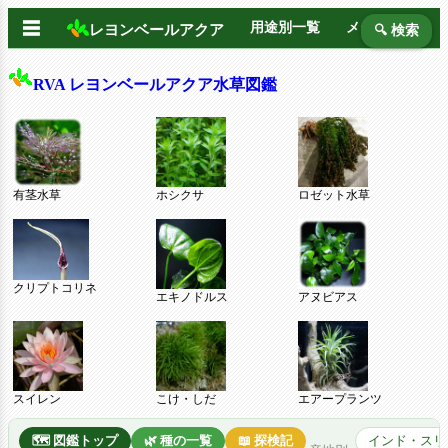
☰
用途別一覧
メーカー別
レヨンベールアクア
🔍 検索
RVA レヨンベールアクア水草図鑑
有茎水草
ホシクサ
ロゼット水草
クリプトコリネ
エキノドルス
アヌビアス
スイレン
こけ・しだ
エアープランツ
🗺️ 図鑑トップ
🌿 種の一覧
📖 探検記
インド・スリ