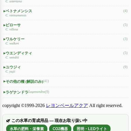
C. usteriana
ベトナメンシス
(4)
C. vietnamensis
ビローサ
(5)
C. villosa
ワルケリー
(3)
C. walkeri
ウエンディティ
(5)
C. wendtii
ユウジィ
(9)
C. yujii
(41)
その他の種 (解説のみ)
Lagenandra
(9)
ラゲナンドラ
copyright ©1999-2026
レヨンベールアクア
All right reserved.
🌿 この水草の育成用品 — 現在お取り扱い中
水草の肥料・栄養素
CO2機器
照明・LEDライト