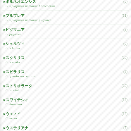
ボルネオエンシス
(5)
C. x purpurea nothovar. borneoensis
プルプレア
(11)
C. x purpurea nothovar. purpurea
ピグマエア
(3)
C. pygmaea
シュルツィ
(6)
C. schulzei
スクリリス
(26)
C. scurrilis
スピラリス
(2)
C. spiralis var. spiralis
ストリオラータ
(29)
C. striolata
スワイテシィ
(12)
C. thwaitesii
ウエノイ
(12)
C. uenoi
ウステリアナ
(7)