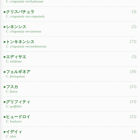
C. crispatula ver.balansae
クリスパチュラ
(3)
C. crispatula ver.crispatula
シネンシス
(2)
C. crispatula ver.sinensis
トンキネンシス
(72)
C. crispatula ver.tonkinensis
エディサエ
(5)
C. edithiae
フェルギネア
(10)
C. ferruginea
フスカ
(11)
C. fusca
グリフィティ
(13)
C. griffithii
ヒュードロイ
(12)
C. hudoroi
イデイィ
(4)
C. ideii