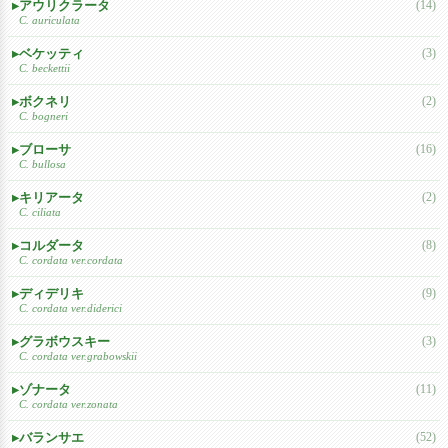
アウリクラータ
(14)
C. auriculata
ベケッティ
(3)
C. beckettii
ボクネリ
(2)
C. bogneri
ブローサ
(16)
C. bullosa
キリアータ
(2)
C. ciliata
コルダータ
(8)
C. cordata ver.cordata
ディデリキ
(9)
C. cordata ver.diderici
グラボウスキー
(3)
C. cordata ver.grabowskii
ゾナータ
(11)
C. cordata ver.zonata
バランサエ
(52)