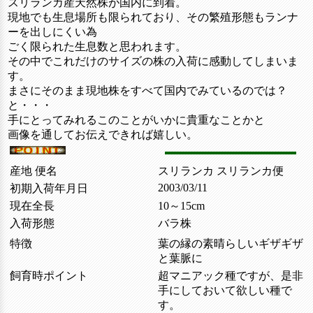
スリランカ産天然株が国内に到着。
現地でも生息場所も限られており、その繁殖形態もランナ
ーを出しにくい為
ごく限られた生息数と思われます。
その中でこれだけのサイズの株の入荷に感動してしまいま
す。
まさにそのまま現地株をすべて国内でみているのでは？
と・・・
手にとってみれるこのことがいかに貴重なことかと
画像を通してお伝えできれば嬉しい。
産地 便名
スリランカ スリランカ便
2003/03/11
初期入荷年月日
現在全長
10～15cm
入荷形態
バラ株
特徴
葉の縁の素晴らしいギザギザ
と葉脈に
飼育時ポイント
超マニアック種ですが、是非
手にしておいて欲しい種で
す。