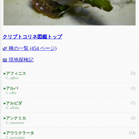
クリプトコリネ図鑑トップ
🌿 種の一覧 (454 ページ)
📖 現地探検記
アフィニス
(5)
C. affinis
アルバ
(1)
C. alba
アルビダ
(7)
C. albida
アンナミカ
(2)
C. annamica
アウリクラータ
(14)
C. auriculata