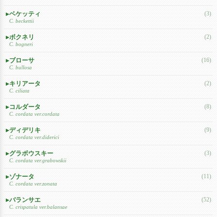
ベケッティ
(3)
C. beckettii
ボクネリ
(2)
C. bogneri
ブローサ
(16)
C. bullosa
キリアータ
(2)
C. ciliata
コルダータ
(8)
C. cordata ver.cordata
ディデリキ
(9)
C. cordata ver.diderici
グラボウスキー
(3)
C. cordata ver.grabowskii
ゾナータ
(11)
C. cordata ver.zonata
バランサエ
(52)
C. crispatula ver.balansae