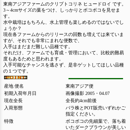
東南アジアファームのクリプトコリネ ヒュードロイ です。
3～4cmサイズの葉をつけ、しっかりとボコボコを見せま
す。
水中栽培はもちろん、水上管理も楽しめるのではないでし
ょうか？
現在各ファームからのリリースの回数も増えては来ていま
すが、それでも非常にまれな便数で、
入手はまだまだ難しい品種です。
それだけ、ファームでも育成・管理において、比較的難易
度もあるためと思われます。
入手可能なチャンスを逃さず、是非ゲットしてほしい品種
の１つです。
産地 便名
東南アジア便
初期入荷年月日
画像撮影 2005・04.07
現在全長
全長約4cm前後
入荷形態
バラ株とPOT販売いずれかご
指定ください。
特徴
ボコボコの先細葉で、落ち着
いたダークブラウンが美しい