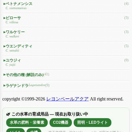
ベトナメンシス
(4)
C. vietnamensis
ビローサ
(5)
C. villosa
ワルケリー
(3)
C. walkeri
ウエンディティ
(5)
C. wendtii
ユウジィ
(9)
C. yujii
(41)
その他の種 (解説のみ)
Lagenandra
(9)
ラゲナンドラ
copyright ©1999-2026
レヨンベールアクア
All right reserved.
🌿 この水草の育成用品 — 現在お取り扱い中
水草の肥料・栄養素
CO2機器
照明・LEDライト