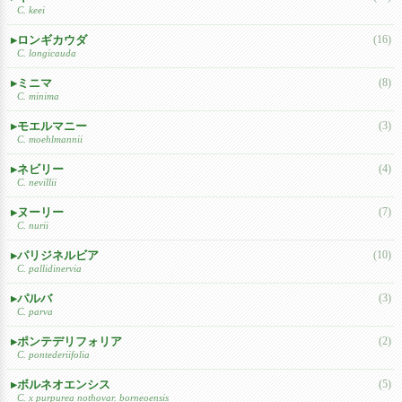
C. keei
ロンギカウダ
(16)
C. longicauda
ミニマ
(8)
C. minima
モエルマニー
(3)
C. moehlmannii
ネビリー
(4)
C. nevillii
ヌーリー
(7)
C. nurii
パリジネルビア
(10)
C. pallidinervia
パルバ
(3)
C. parva
ポンテデリフォリア
(2)
C. pontederiifolia
ボルネオエンシス
(5)
C. x purpurea nothovar. borneoensis