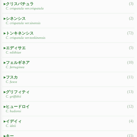
クリスパチュラ
(3)
C. crispatula ver.crispatula
シネンシス
(2)
C. crispatula ver.sinensis
トンキネンシス
(72)
C. crispatula ver.tonkinensis
エディサエ
(5)
C. edithiae
フェルギネア
(10)
C. ferruginea
フスカ
(11)
C. fusca
グリフィティ
(13)
C. griffithii
ヒュードロイ
(12)
C. hudoroi
イデイィ
(4)
C. ideii
キー
(15)