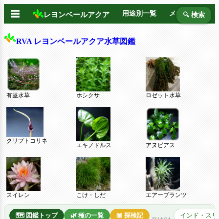
☰
用途別一覧
メーカー別
レヨンベールアクア
🔍 検索
RVA レヨンベールアクア水草図鑑
有茎水草
ホシクサ
ロゼット水草
クリプトコリネ
エキノドルス
アヌビアス
スイレン
こけ・しだ
エアープランツ
🗺️ 図鑑トップ
🌿 種の一覧
📖 探検記
インド・スリ