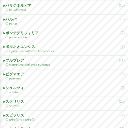
パリジネルビア
(10)
C. pallidinervia
パルバ
(3)
C. parva
ポンテデリフォリア
(2)
C. pontederiifolia
ボルネオエンシス
(5)
C. x purpurea nothovar. borneoensis
プルプレア
(11)
C. x purpurea nothovar. purpurea
ピグマエア
(3)
C. pygmaea
シュルツィ
(6)
C. schulzei
スクリリス
(26)
C. scurrilis
スピラリス
(2)
C. spiralis var. spiralis