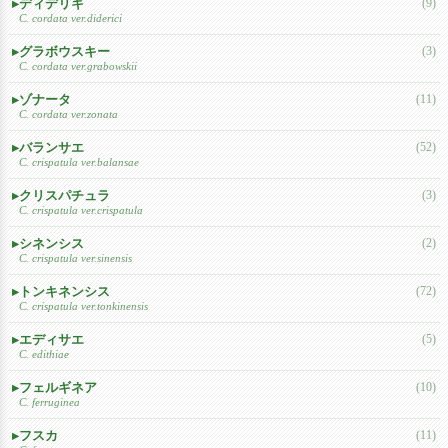
ディデリキ
(9)
C. cordata ver.diderici
グラボウスキー
(3)
C. cordata ver.grabowskii
ゾナータ
(11)
C. cordata ver.zonata
バランサエ
(52)
C. crispatula ver.balansae
クリスパチュラ
(3)
C. crispatula ver.crispatula
シネンシス
(2)
C. crispatula ver.sinensis
トンキネンシス
(72)
C. crispatula ver.tonkinensis
エディサエ
(5)
C. edithiae
フェルギネア
(10)
C. ferruginea
フスカ
(11)