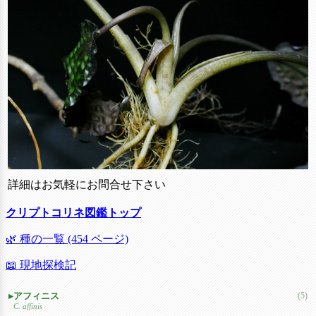
詳細はお気軽にお問合せ下さい
クリプトコリネ図鑑トップ
🌿 種の一覧 (454 ページ)
📖 現地探検記
アフィニス
(5)
C. affinis