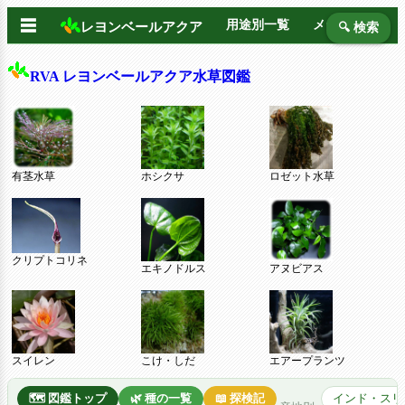
☰
用途別一覧
メーカー別
レヨンベールアクア
🔍 検索
RVA レヨンベールアクア水草図鑑
有茎水草
ホシクサ
ロゼット水草
クリプトコリネ
エキノドルス
アヌビアス
スイレン
こけ・しだ
エアープランツ
🗺️ 図鑑トップ
🌿 種の一覧
📖 探検記
インド・スリ