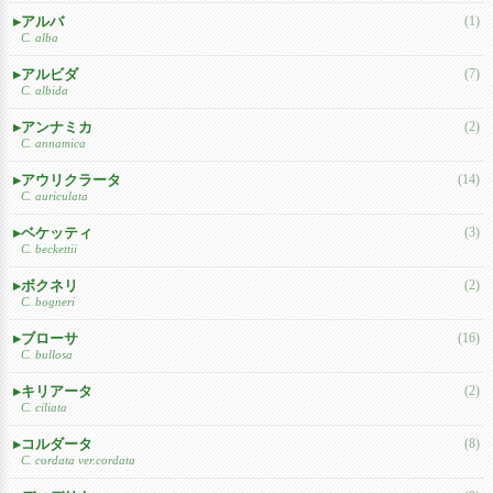
アルバ
(1)
C. alba
アルビダ
(7)
C. albida
アンナミカ
(2)
C. annamica
アウリクラータ
(14)
C. auriculata
ベケッティ
(3)
C. beckettii
ボクネリ
(2)
C. bogneri
ブローサ
(16)
C. bullosa
キリアータ
(2)
C. ciliata
コルダータ
(8)
C. cordata ver.cordata