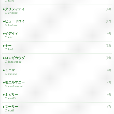
C. fusca
グリフィティ
(13)
C. griffithii
ヒュードロイ
(12)
C. hudoroi
イデイィ
(4)
C. ideii
キー
(15)
C. keei
ロンギカウダ
(16)
C. longicauda
ミニマ
(8)
C. minima
モエルマニー
(3)
C. moehlmannii
ネビリー
(4)
C. nevillii
ヌーリー
(7)
C. nurii