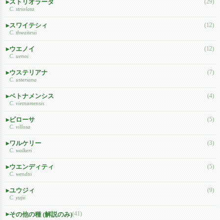
ストリオラータ
(29)
C. striolata
スワイテシィ
(12)
C. thwaitesii
ウエノイ
(12)
C. uenoi
ウステリアナ
(7)
C. usteriana
ベトナメンシス
(4)
C. vietnamensis
ビローサ
(5)
C. villosa
ワルケリー
(3)
C. walkeri
ウエンディティ
(5)
C. wendtii
ユウジィ
(9)
C. yujii
(41)
その他の種 (解説のみ)