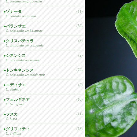
C. cordata ver.grabowskii
ゾナータ
(11)
C. cordata ver.zonata
バランサエ
(52)
C. crispatula ver.balansae
クリスパチュラ
(3)
C. crispatula ver.crispatula
シネンシス
(2)
C. crispatula ver.sinensis
トンキネンシス
(72)
C. crispatula ver.tonkinensis
エディサエ
(5)
C. edithiae
フェルギネア
(10)
C. ferruginea
フスカ
(11)
C. fusca
グリフィティ
(13)
C. griffithii