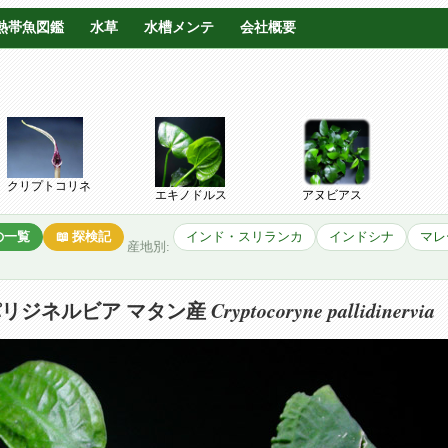
熱帯魚図鑑
水草
水槽メンテ
会社概要
クリプトコリネ
エキノドルス
アヌビアス
種の一覧
📖 探検記
インド・スリランカ
インドシナ
マレ
産地別:
Cryptocoryne pallidinervia
パリジネルビア マタン産