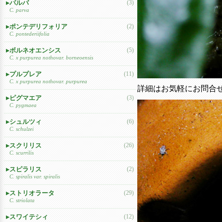
パルバ
(3)
C. parva
ポンテデリフォリア
(2)
C. pontederiifolia
ボルネオエンシス
(5)
C. x purpurea nothovar. borneoensis
プルプレア
(11)
C. x purpurea nothovar. purpurea
詳細はお気軽にお問合
ピグマエア
(3)
C. pygmaea
シュルツィ
(6)
C. schulzei
スクリリス
(26)
C. scurrilis
スピラリス
(2)
C. spiralis var. spiralis
ストリオラータ
(29)
C. striolata
スワイテシィ
(12)