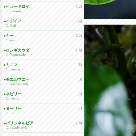
ヒュードロイ
(12)
C. hudoroi
イデイィ
(4)
C. ideii
キー
(15)
C. keei
ロンギカウダ
(16)
C. longicauda
ミニマ
(8)
C. minima
モエルマニー
(3)
C. moehlmannii
ネビリー
(4)
C. nevillii
ヌーリー
(7)
C. nurii
パリジネルビア
(10)
C. pallidinervia