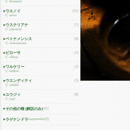
C. thwaitesii
ウエノイ
(12)
C. uenoi
ウステリアナ
(7)
C. usteriana
ベトナメンシス
(4)
C. vietnamensis
ビローサ
(5)
C. villosa
ワルケリー
(3)
C. walkeri
ウエンディティ
(5)
C. wendtii
ユウジィ
(9)
C. yujii
(41)
その他の種 (解説のみ)
Lagenandra
(9)
ラゲナンドラ