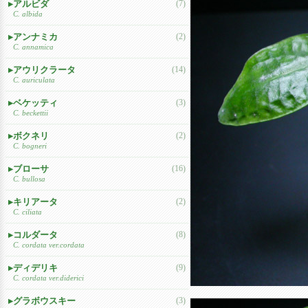
アルビダ
(7)
C. albida
アンナミカ
(2)
C. annamica
アウリクラータ
(14)
C. auriculata
ベケッティ
(3)
C. beckettii
ボクネリ
(2)
C. bogneri
ブローサ
(16)
C. bullosa
キリアータ
(2)
C. ciliata
コルダータ
(8)
C. cordata ver.cordata
ディデリキ
(9)
C. cordata ver.diderici
グラボウスキー
(3)