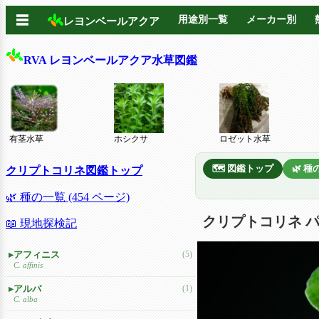
☰
用途別一覧
メーカー別
レヨンベールアクア
RVA レヨンベールアクア水草図鑑
有茎水草
ホシクサ
ロゼット水草
🗺️ 図鑑トップ
🌿 
クリプトコリネ図鑑トップ
🌿 種の一覧 (454 ページ)
クリプトコリネ 
📖 現地探検記
アフィニス
(5)
C. affinis
アルバ
(1)
C. alba