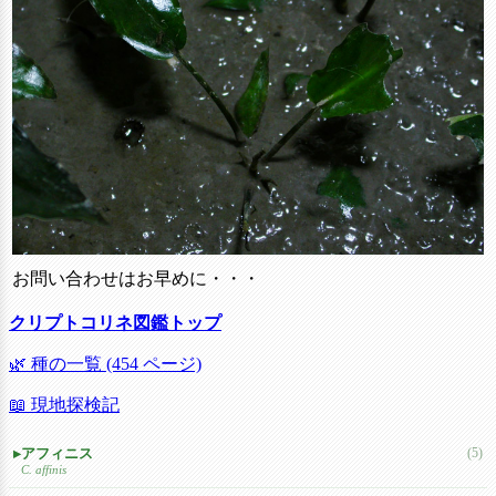
お問い合わせはお早めに・・・
クリプトコリネ図鑑トップ
🌿 種の一覧 (454 ページ)
📖 現地探検記
アフィニス
(5)
C. affinis