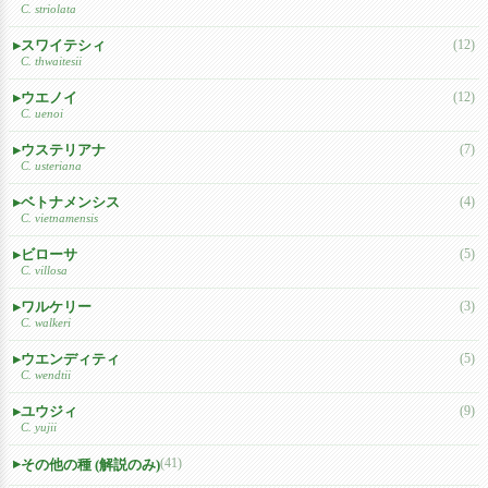
C. striolata
スワイテシィ
(12)
C. thwaitesii
ウエノイ
(12)
C. uenoi
ウステリアナ
(7)
C. usteriana
ベトナメンシス
(4)
C. vietnamensis
ビローサ
(5)
C. villosa
ワルケリー
(3)
C. walkeri
ウエンディティ
(5)
C. wendtii
ユウジィ
(9)
C. yujii
(41)
その他の種 (解説のみ)