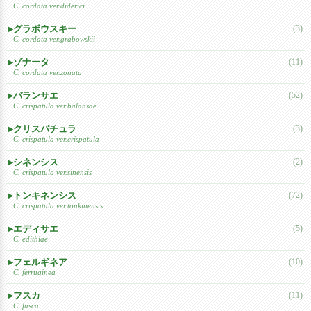
C. cordata ver.diderici
グラボウスキー
(3)
C. cordata ver.grabowskii
ゾナータ
(11)
C. cordata ver.zonata
バランサエ
(52)
C. crispatula ver.balansae
クリスパチュラ
(3)
C. crispatula ver.crispatula
シネンシス
(2)
C. crispatula ver.sinensis
トンキネンシス
(72)
C. crispatula ver.tonkinensis
エディサエ
(5)
C. edithiae
フェルギネア
(10)
C. ferruginea
フスカ
(11)
C. fusca