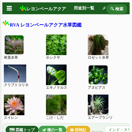
☰
用途別一覧
メーカー別
レヨンベールアクア
🔍 検索
RVA レヨンベールアクア水草図鑑
有茎水草
ホシクサ
ロゼット水草
クリプトコリネ
エキノドルス
アヌビアス
スイレン
こけ・しだ
エアープランツ
🗺️ 図鑑トップ
🌿 種の一覧
📖 探検記
インド・スリ