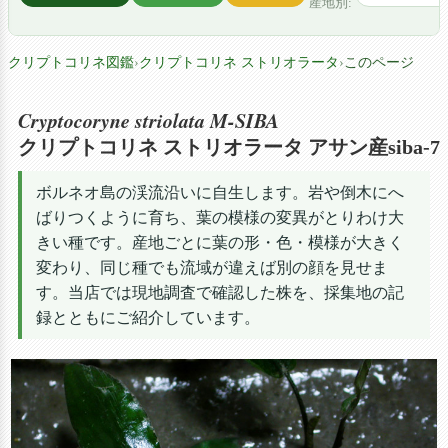
産地別:
クリプトコリネ図鑑
›
クリプトコリネ ストリオラータ
›
このページ
Cryptocoryne striolata M-SIBA
クリプトコリネ ストリオラータ アサン産siba-7
ボルネオ島の渓流沿いに自生します。岩や倒木にへ
ばりつくように育ち、葉の模様の変異がとりわけ大
きい種です。産地ごとに葉の形・色・模様が大きく
変わり、同じ種でも流域が違えば別の顔を見せま
す。当店では現地調査で確認した株を、採集地の記
録とともにご紹介しています。