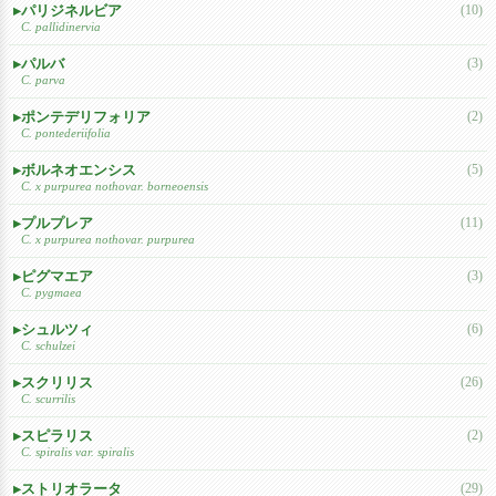
パリジネルビア
(10)
C. pallidinervia
パルバ
(3)
C. parva
ポンテデリフォリア
(2)
C. pontederiifolia
ボルネオエンシス
(5)
C. x purpurea nothovar. borneoensis
プルプレア
(11)
C. x purpurea nothovar. purpurea
ピグマエア
(3)
C. pygmaea
シュルツィ
(6)
C. schulzei
スクリリス
(26)
C. scurrilis
スピラリス
(2)
C. spiralis var. spiralis
ストリオラータ
(29)