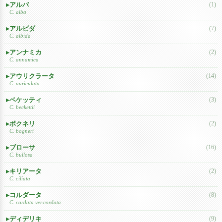
アルバ
(1)
C. alba
アルビダ
(7)
C. albida
アンナミカ
(2)
C. annamica
アウリクラータ
(14)
C. auriculata
ベケッティ
(3)
C. beckettii
ボクネリ
(2)
C. bogneri
ブローサ
(16)
C. bullosa
キリアータ
(2)
C. ciliata
コルダータ
(8)
C. cordata ver.cordata
ディデリキ
(9)