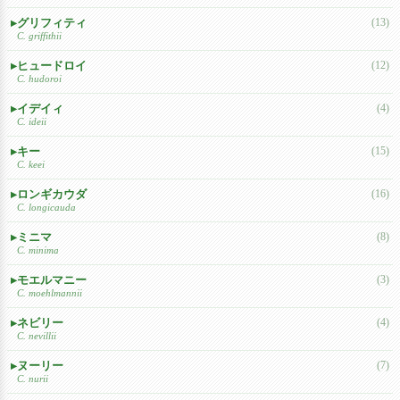
グリフィティ
(13)
C. griffithii
ヒュードロイ
(12)
C. hudoroi
イデイィ
(4)
C. ideii
キー
(15)
C. keei
ロンギカウダ
(16)
C. longicauda
ミニマ
(8)
C. minima
モエルマニー
(3)
C. moehlmannii
ネビリー
(4)
C. nevillii
ヌーリー
(7)
C. nurii