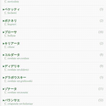
C. auriculata
ベケッティ
(3)
C. beckettii
ボクネリ
(2)
C. bogneri
ブローサ
(16)
C. bullosa
キリアータ
(2)
C. ciliata
コルダータ
(8)
C. cordata ver.cordata
ディデリキ
(9)
C. cordata ver.diderici
グラボウスキー
(3)
C. cordata ver.grabowskii
ゾナータ
(11)
C. cordata ver.zonata
バランサエ
(52)
C. crispatula ver.balansae