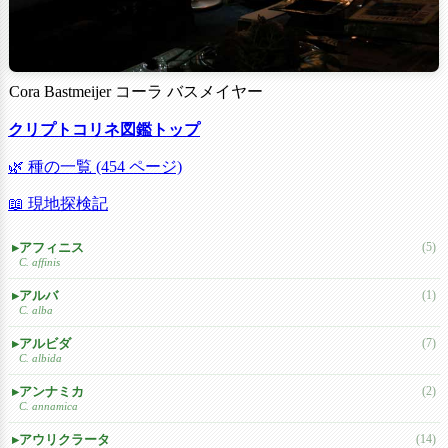
Cora Bastmeijer コーラ バスメイヤー
クリプトコリネ図鑑トップ
🌿 種の一覧 (454 ページ)
📖 現地探検記
アフィニス
(5)
C. affinis
アルバ
(1)
C. alba
アルビダ
(7)
C. albida
アンナミカ
(2)
C. annamica
アウリクラータ
(14)