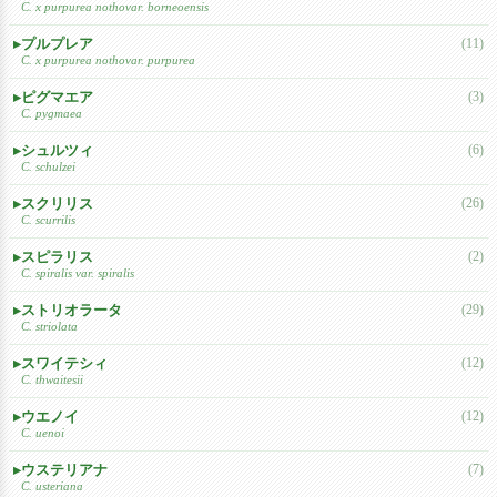
C. x purpurea nothovar. borneoensis
プルプレア
(11)
C. x purpurea nothovar. purpurea
ピグマエア
(3)
C. pygmaea
シュルツィ
(6)
C. schulzei
スクリリス
(26)
C. scurrilis
スピラリス
(2)
C. spiralis var. spiralis
ストリオラータ
(29)
C. striolata
スワイテシィ
(12)
C. thwaitesii
ウエノイ
(12)
C. uenoi
ウステリアナ
(7)
C. usteriana