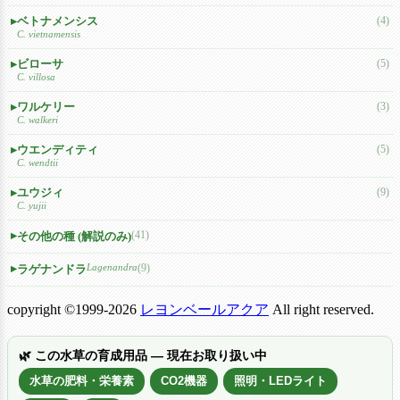
ベトナメンシス
(4)
C. vietnamensis
ビローサ
(5)
C. villosa
ワルケリー
(3)
C. walkeri
ウエンディティ
(5)
C. wendtii
ユウジィ
(9)
C. yujii
(41)
その他の種 (解説のみ)
Lagenandra
(9)
ラゲナンドラ
copyright ©1999-2026
レヨンベールアクア
All right reserved.
🌿 この水草の育成用品 — 現在お取り扱い中
水草の肥料・栄養素
CO2機器
照明・LEDライト