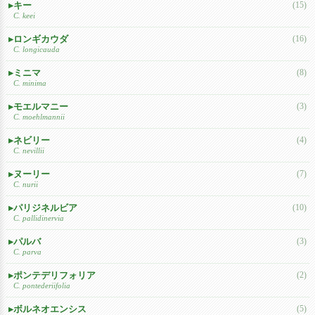
キー
(15)
C. keei
ロンギカウダ
(16)
C. longicauda
ミニマ
(8)
C. minima
モエルマニー
(3)
C. moehlmannii
ネビリー
(4)
C. nevillii
ヌーリー
(7)
C. nurii
パリジネルビア
(10)
C. pallidinervia
パルバ
(3)
C. parva
ポンテデリフォリア
(2)
C. pontederiifolia
ボルネオエンシス
(5)