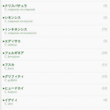
クリスパチュラ
(3)
C. crispatula ver.crispatula
シネンシス
(2)
C. crispatula ver.sinensis
トンキネンシス
(72)
C. crispatula ver.tonkinensis
エディサエ
(5)
C. edithiae
フェルギネア
(10)
C. ferruginea
フスカ
(11)
C. fusca
グリフィティ
(13)
C. griffithii
ヒュードロイ
(12)
C. hudoroi
イデイィ
(4)
C. ideii