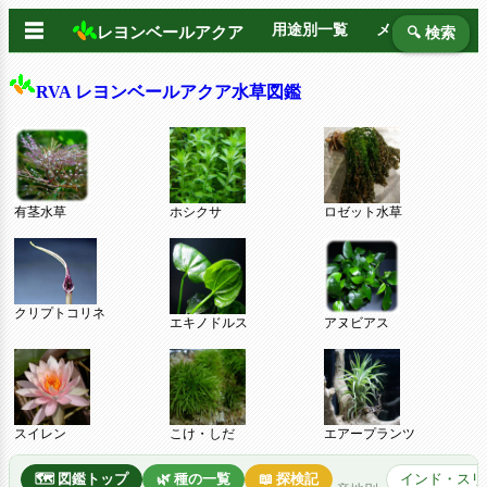
☰
用途別一覧
メーカー別
レヨンベールアクア
🔍 検索
RVA レヨンベールアクア水草図鑑
有茎水草
ホシクサ
ロゼット水草
クリプトコリネ
エキノドルス
アヌビアス
スイレン
こけ・しだ
エアープランツ
🗺️ 図鑑トップ
🌿 種の一覧
📖 探検記
インド・スリ